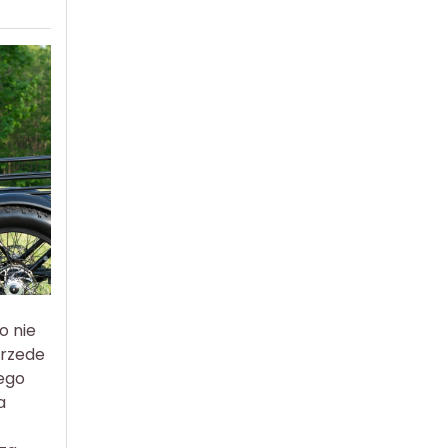
o nie
przede
jego
a