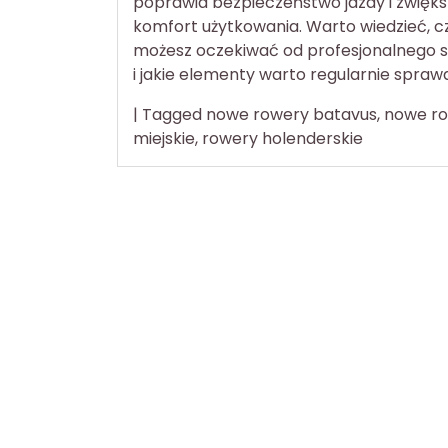
poprawia bezpieczeństwo jazdy i zwięk
komfort użytkowania. Warto wiedzieć, 
możesz oczekiwać od profesjonalnego s
i jakie elementy warto regularnie spraw
|
Tagged
nowe rowery batavus
,
nowe r
miejskie
,
rowery holenderskie