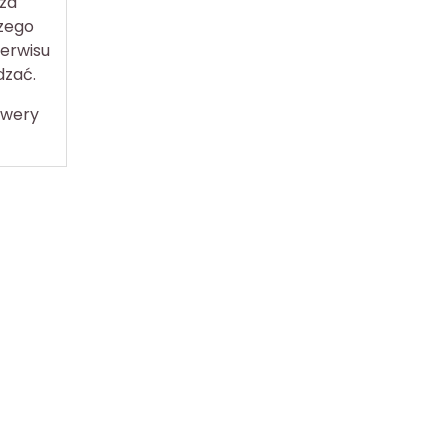
sza
czego
erwisu
dzać.
owery