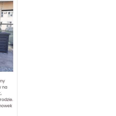
zny
w na
,
odzie.
chowek