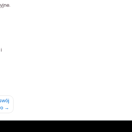
yjne.
i
swój
wo