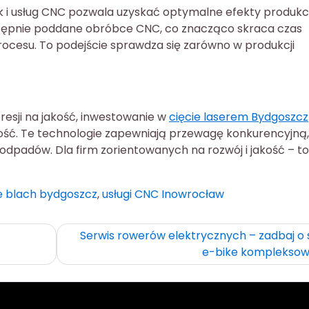
k i usług CNC pozwala uzyskać optymalne efekty produkc
tępnie poddane obróbce CNC, co znacząco skraca czas
procesu. To podejście sprawdza się zarówno w produkcji
resji na jakość, inwestowanie w
cięcie laserem Bydgoszcz
zność. Te technologie zapewniają przewagę konkurencyjną,
ć odpadów. Dla firm zorientowanych na rozwój i jakość – to
e blach bydgoszcz
,
usługi CNC Inowrocław
Serwis rowerów elektrycznych – zadbaj o 
e-bike komplekso