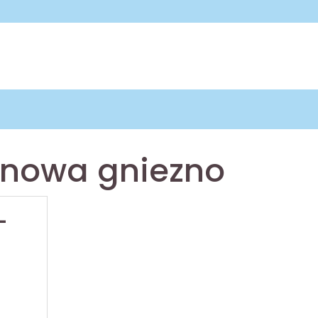
lenowa gniezno
–