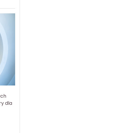
ych
y dla